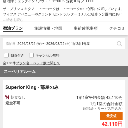
標準チェックイン / アウト： 15:00 〜 深夜 0 時 ／ 11:00
ザ・プリンス キタノ ニューヨークはニューヨークの中心部に位置しています。
フィフス アベニューやグランド セントラル ターミナルは徒歩 5 分圏内にあり
ます。 このホテルは、エンパイア ステート ビルディングまで 0.7 km、ニュー
続きを読む
ヨーク公共図書館まで 0.9 km の場所に位置しています。
宿泊プラン
施設情報・地図
事前確認事項
クチコミ
宿泊日
2026/08/21 (金) 〜 2026/08/22 (土) 1泊2名1部屋
朝食付き
キャンセル無料
全138件
プラン名・ベッド数に関して
スーペリアルーム
Superior King - 部屋のみ
朝食なし
1泊1室平均金額 42,110円
返金不可
1泊1室の合計金額
(※税金・サービス料込み)
最安値
42,110
円