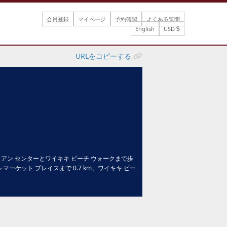
会員登録
マイページ
予約確認
よくある質問
English
USD
URLをコピーする
アン センターとワイキキ ビーチ ウォークまで歩
ーケット プレイスまで 0.7 km、ワイキキ ビー