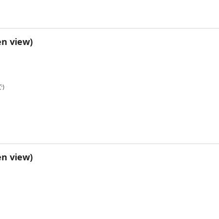
n view)
)
n view)