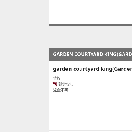
GARDEN COURTYARD KING(GARD
garden courtyard king(Garden
禁煙
朝食なし
返金不可