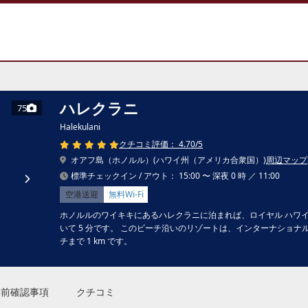
ハレクラニ
75
Halekulani
クチコミ評価： 4.70/5
オアフ島（ホノルル）(ハワイ州（アメリカ合衆国）)
周辺マップ
標準チェックイン / アウト： 15:00 〜 深夜 0 時 ／ 11:00
空港送迎
無料Wi-Fi
ホノルルのワイキキにあるハレクラニに泊まれば、ロイヤル ハワイ
いて 5 分です。 このビーチ沿いのリゾートは、インターナショナル マ
チまで 1 km です。
事前確認事項
クチコミ