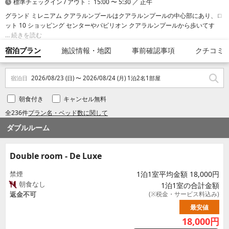
標準チェックイン / アウト： 15:00 〜 5:30 ／ 正午
グランド ミレニアム クアラルンプールはクアラルンプールの中心部にあり、ロ
ット 10 ショッピング センターやパビリオン クアラルンプールから歩いてすぐ
です。 このファミリー向けホテルは、ジャラン アローまで 0.9 km、クアラル
続きを読む
ンプール タワーまで 1.7 km の場所にあります。
宿泊プラン
施設情報・地図
事前確認事項
クチコミ
宿泊日
2026/08/23 (日) 〜 2026/08/24 (月) 1泊2名1部屋
朝食付き
キャンセル無料
全236件
プラン名・ベッド数に関して
ダブルルーム
Double room - De Luxe
禁煙
1泊1室平均金額 18,000円
朝食なし
1泊1室の合計金額
返金不可
(※税金・サービス料込み)
最安値
18,000
円