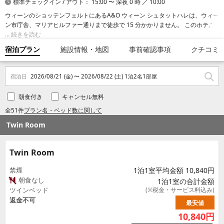
標準チェックイン / アウト： 15:00 〜 深夜 0 時 ／ 10:00
ウィーンのショッテンフェルトにあるA&O ウィーン シュタットハレは、ウィー
ン市庁舎、マリアヒルファー通りまで徒歩で 15 分かかりません。 このホテル
は、ウィーン クリスマス マーケットまで 2.4 km、ウィーン国立歌劇場まで 3.6
続きを読む
km の場所にあります。
宿泊プラン
施設情報・地図
事前確認事項
クチコミ
宿泊日
2026/08/21 (金) 〜 2026/08/22 (土) 1泊2名1部屋
朝食付き
キャンセル無料
全51件
プラン名・ベッド数に関して
Twin Room
Twin Room
禁煙
1泊1室平均金額 10,840円
朝食なし
1泊1室の合計金額
ツインベッド
(※税金・サービス料込み)
返金不可
最安値
10,840
円