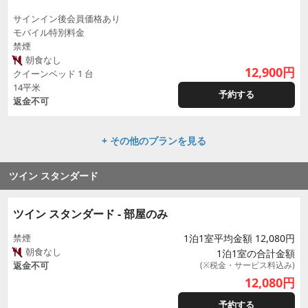
サインイン後会員価格あり
モバイル特別料金
禁煙
朝食なし
12,900
円
クイーンベッド 1 台
14平米
予約する
返金不可
+ その他のプランを見る
ツイン スタンダード
ツイン スタンダード - 部屋のみ
禁煙
1泊1室平均金額 12,080円
朝食なし
1泊1室の合計金額
返金不可
(※税金・サービス料込み)
12,080
円
予約する