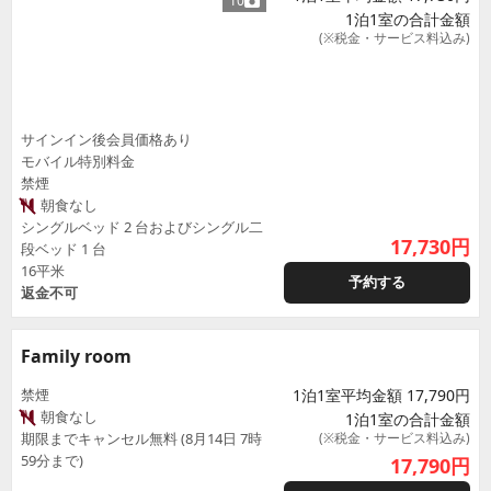
10
1泊1室の合計金額
(※税金・サービス料込み)
サインイン後会員価格あり
モバイル特別料金
禁煙
朝食なし
シングルベッド 2 台およびシングル二
17,730
円
段ベッド 1 台
16平米
予約する
返金不可
Family room
禁煙
1泊1室平均金額 17,790円
朝食なし
1泊1室の合計金額
期限までキャンセル無料 (8月14日 7時
(※税金・サービス料込み)
59分まで)
17,790
円