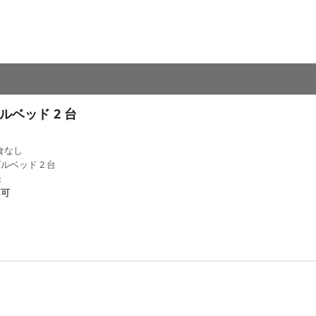
ルベッド 2 台
食なし
ルベッド 2 台
米
不可