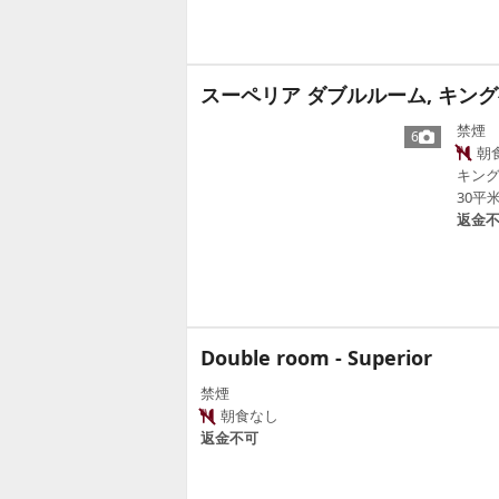
スーペリア ダブルルーム, キング
禁煙
6
朝
キング
30平
返金
Double room - Superior
禁煙
朝食なし
返金不可