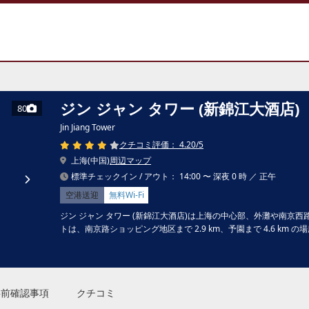
ジン ジャン タワー (新錦江大酒店)
80
Jin Jiang Tower
クチコミ評価： 4.20/5
上海(中国)
周辺マップ
標準チェックイン / アウト： 14:00 〜 深夜 0 時 ／ 正午
空港送迎
無料Wi-Fi
ジン ジャン タワー (新錦江大酒店)は上海の中心部、外灘や南京西
トは、南京路ショッピング地区まで 2.9 km、予園まで 4.6 km 
事前確認事項
クチコミ