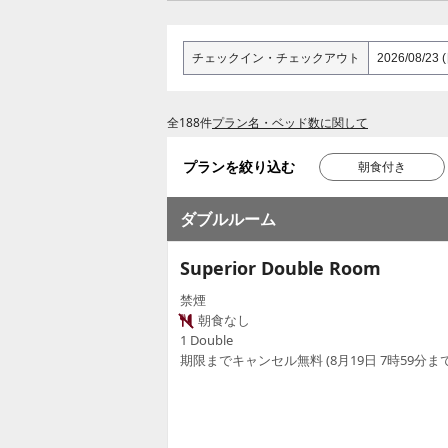
チェックイン
・
チェックアウト
全188件
プラン名・ベッド数に関して
プランを絞り込む
朝食付き
ダブルルーム
Superior Double Room
禁煙
朝食なし
1 Double
期限までキャンセル無料 (8月19日 7時59分まで