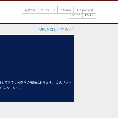
会員登録
マイページ
予約確認
よくある質問
English
USD
URLをコピーする
路まで車で 5 分以内の場所にあります。 このリゾー
の場所にあります。