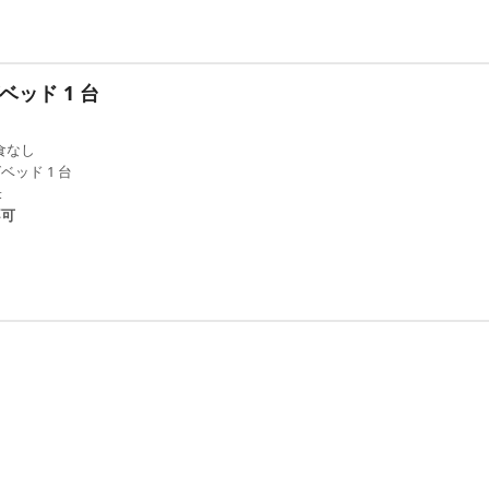
ベッド 1 台
食なし
ベッド 1 台
米
不可