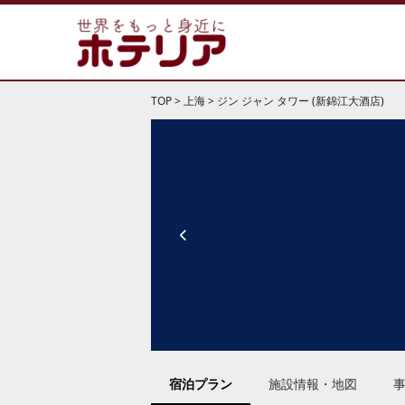
TOP
>
上海
>
ジン ジャン タワー (新錦江大酒店)
宿泊プラン
施設情報・地図