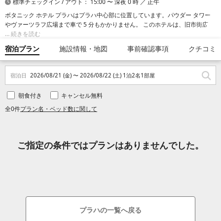
標準チェックイン / アウト： 15:00 〜 深夜 0 時 ／ 正午
ボタニック ホテル プラハはプラハ中心部に位置しています。パウダー タワー
やヴァーツラフ広場まで車で 5 分もかかりません。 このホテルは、旧市街広場
まで 2.2 km、プラハの天文時計まで 2.6 km の場所に位置しています。
続きを読む
宿泊プラン
施設情報・地図
事前確認事項
クチコミ
宿泊日
2026/08/21 (金) 〜 2026/08/22 (土) 1泊2名1部屋
朝食付き
キャンセル無料
全0件
プラン名・ベッド数に関して
ご指定の条件ではプランはありませんでした。
プラハの一覧へ戻る