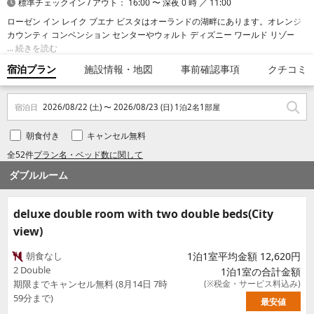
標準チェックイン / アウト： 16:00 〜 深夜 0 時 ／ 11:00
ローゼン イン レイク ブエナ ビスタはオーランドの湖畔にあります。オレンジ
カウンティ コンベンション センターやウォルト ディズニー ワールド リゾート
までは車で 10 分です。 このファミリー向けホテルは、ディズニーズ ハリウッ
続きを読む
ド スタジオまで 10.1 km、ユニバーサルオーランドリゾートまで 10.9 km の場
宿泊プラン
施設情報・地図
事前確認事項
クチコミ
所にあります。
宿泊日
2026/08/22 (土) 〜 2026/08/23 (日) 1泊2名1部屋
朝食付き
キャンセル無料
全52件
プラン名・ベッド数に関して
ダブルルーム
deluxe double room with two double beds(City
view)
朝食なし
1泊1室平均金額 12,620円
2 Double
1泊1室の合計金額
期限までキャンセル無料 (8月14日 7時
(※税金・サービス料込み)
59分まで)
最安値