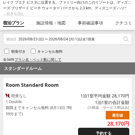
レイク ブエナ ビスタに位置する、ファミリー向けのこのリゾートは、ディズニ
ーズ ブリザード ビーチ ウォーター パークから 2.3 km、ディズニーズ ハリウッ
ド スタジオおよびエプコットから 10 km 圏内です。ディズニーズ アニマル キ
続きを読む
ングダム® テーマ パークおよびディズニーズ タイフーン ラグーン ウォーター
宿泊プラン
施設情報・地図
事前確認事項
クチコミ
パークも 10 km 圏内です。
宿泊日
2026/08/23 (日) 〜 2026/08/24 (月) 1泊2名1部屋
朝食付き
キャンセル無料
全34件
プラン名・ベッド数に関して
スタンダードルーム
Room Standard Room
朝食なし
1泊1室平均金額 28,170円
1 Double
1泊1室の合計金額
期限までキャンセル無料 (8月13日 7時
(※税金・サービス料込み)
59分まで)
最安値
28,170
円
予約する