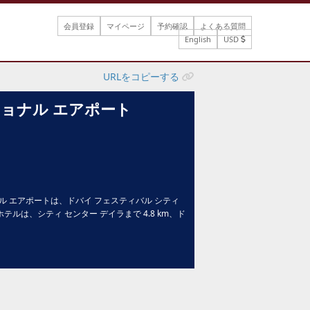
会員登録
マイページ
予約確認
よくある質問
English
USD
URLをコピーする
ショナル エアポート
ナル エアポートは、ドバイ フェスティバル シティ
ホテルは、シティ センター デイラまで 4.8 km、ド