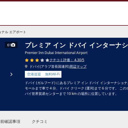
ョナル エアポート
プレミア イン ドバイ インターナ
61
Premier Inn Dubai International Airport
クチコミ評価： 4.30/5
ドバイ(アラブ首長国連邦)
周辺マップ
空港送迎
無料Wi-Fi
ドバイ (ガルフード) にあるプレミア イン ドバイ インターナショ
モールまで車で 4 分、ドバイ クリーク (運河)まで 6 分です。 この
バイ世界貿易センターまで 10 km の場所に位置しています。
事前確認事項
クチコミ