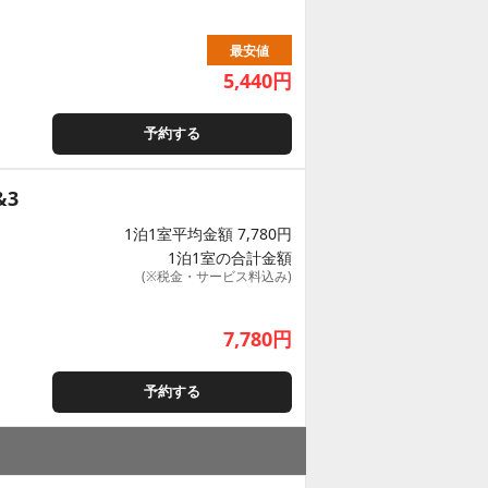
最安値
5,440
円
予約する
&3
1泊1室平均金額 7,780円
1泊1室の合計金額
(※税金・サービス料込み)
7,780
円
予約する