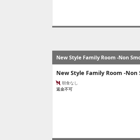
New Style Family Room -Non Smok
New Style Family Room -Non S
朝食なし
返金不可