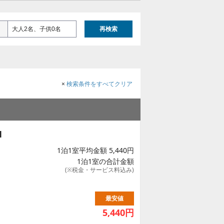
大人2名、子供0名
再検索
×
検索条件をすべてクリア
1
1泊1室平均金額 5,440円
1泊1室の合計金額
(※税金・サービス料込み)
最安値
5,440
円