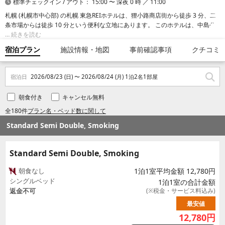
標準チェックイン / アウト： 15:00 〜 深夜 0 時 ／ 11:00
札幌 (札幌市中心部) の札幌 東急REIホテルは、狸小路商店街から徒歩 3 分、二
条市場からは徒歩 10 分という便利な立地にあります。 このホテルは、中島公
園まで 0.9 km、札幌市時計台まで 1.3 km の場所に位置しています。
続きを読む
宿泊プラン
施設情報・地図
事前確認事項
クチコミ
宿泊日
2026/08/23 (日) 〜 2026/08/24 (月) 1泊2名1部屋
朝食付き
キャンセル無料
全180件
プラン名・ベッド数に関して
Standard Semi Double, Smoking
Standard Semi Double, Smoking
朝食なし
1泊1室平均金額 12,780円
シングルベッド
1泊1室の合計金額
返金不可
(※税金・サービス料込み)
最安値
12,780
円