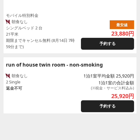
モバイル特別料金
朝食なし
最安値
シングルベッド 2 台
23,880
円
21平米
期限までキャンセル無料 (8月14日 7時
予約する
59分まで)
run of house twin room - non-smoking
朝食なし
1泊1室平均金額 25,920円
2 Single
1泊1室の合計金額
返金不可
(※税金・サービス料込み)
25,920
円
予約する
run of house twin room - non-smoking
朝食なし
1泊1室平均金額 27,870円