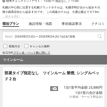
標準チェックイン / アウト： 15:00 〜 指定なし ／ 11:00
札幌の中心部に位置する札幌グランドホテルは、札幌市時計台から徒歩 4 分、
狸小路商店街から徒歩 8 分です。 この高級ホテルは、大通公園まで 0.7 km、さ
っぽろテレビ塔まで 0.9 km の場所にあります。
続きを読む
宿泊プラン
施設情報・地図
事前確認事項
クチコミ
宿泊日
2026/08/23 (日) 〜 2026/08/24 (月) 1泊2名1部屋
朝食付き
キャンセル無料
全223件
プラン名・ベッド数に関して
ツインルーム
部屋タイプ指定なし ツインルーム 禁煙, シングルベッ
ド 2 台
1泊1室平均金額 23,880円
4
1泊1室の合計金額
(※税金・サービス料込み)