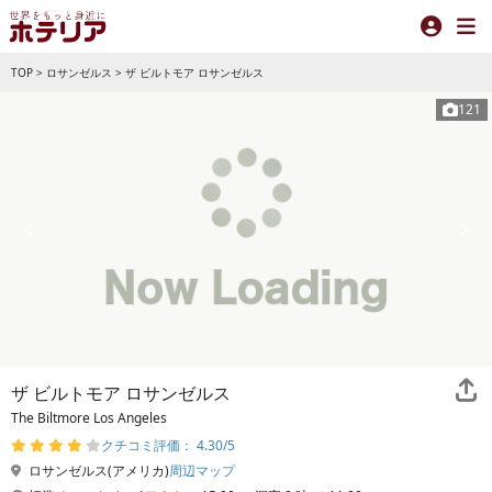
TOP
>
ロサンゼルス
>
ザ ビルトモア ロサンゼルス
121
ザ ビルトモア ロサンゼルス
The Biltmore Los Angeles
クチコミ評価： 4.30/5
ロサンゼルス(アメリカ)
周辺マップ