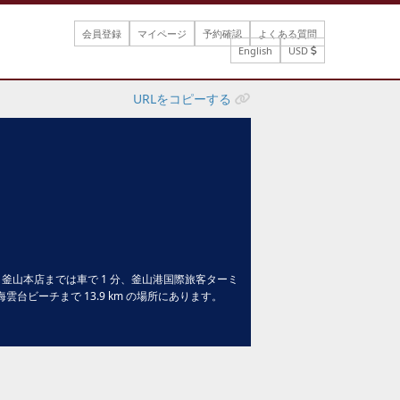
会員登録
マイページ
予約確認
よくある質問
English
USD
URLをコピーする
釜山本店までは車で 1 分、釜山港国際旅客ターミ
海雲台ビーチまで 13.9 km の場所にあります。