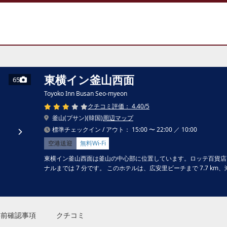
東横イン釜山西面
65
Toyoko Inn Busan Seo-myeon
クチコミ評価： 4.40/5
釜山(プサン)(韓国)
周辺マップ
標準チェックイン / アウト： 15:00 〜 22:00 ／ 10:00
空港送迎
無料Wi-Fi
東横イン釜山西面は釜山の中心部に位置しています。ロッテ百貨店 
ナルまでは 7 分です。 このホテルは、広安里ビーチまで 7.7 km、
事前確認事項
クチコミ