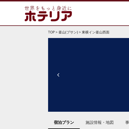
TOP
>
釜山(プサン)
>
東横イン釜山西面
宿泊プラン
施設情報・地図