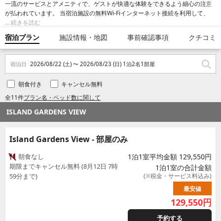
一流のサービスとアメニティで、ゲストが快適な体験をできるよう細心の注意
が払われています。 当宿泊施設の無料Wi-Fiインターネット接続を利用して、写
真を共有したり、メールに返信することができます。
続きを読む
宿泊プラン
施設情報・地図
事前確認事項
クチコミ
宿泊日
2026/08/22 (土) 〜 2026/08/23 (日) 1泊2名1部屋
朝食付き
キャンセル無料
全11件
プラン名・ベッド数に関して
ISLAND GARDENS VIEW
Island Gardens View - 部屋のみ
朝食なし
1泊1室平均金額 129,550円
期限までキャンセル無料 (8月12日 7時
1泊1室の合計金額
59分まで)
(※税金・サービス料込み)
最安値
129,550
円
予約する