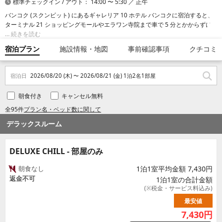
標準チェックイン / アウト： 14:00 〜 5:30 ／ 正午
バンコク (スクンビット) にあるギャレリア 10 ホテル バンコクに宿泊すると、
ターミナル 21 ショッピングモールやエラワン寺院まで車で 5 分とかからずに
行くことができます。 このブティックホテルは、バムルンラード病院まで 1.8
続きを読む
km、エンポリウムまで 2.5 km の場所にあります。
宿泊プラン
施設情報・地図
事前確認事項
クチコミ
宿泊日
2026/08/20 (木) 〜 2026/08/21 (金) 1泊2名1部屋
朝食付き
キャンセル無料
全95件
プラン名・ベッド数に関して
デラックスルーム
DELUXE CHILL - 部屋のみ
朝食なし
1泊1室平均金額 7,430円
返金不可
1泊1室の合計金額
(※税金・サービス料込み)
最安値
7,430
円