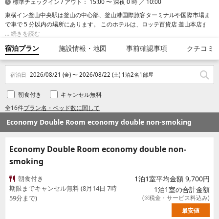
標準チェックイン / アウト： 15:00 〜 深夜 0 時 ／ 10:00
東横イン釜山中央駅は釜山の中心部、釜山港国際旅客ターミナルや国際市場ま
で車で 5 分以内の場所にあります。 このホテルは、ロッテ百貨店 釜山本店まで
5.9 km、広安里ビーチまで 11.8 km の場所にあります。
続きを読む
宿泊プラン
施設情報・地図
事前確認事項
クチコミ
宿泊日
2026/08/21 (金) 〜 2026/08/22 (土) 1泊2名1部屋
朝食付き
キャンセル無料
全16件
プラン名・ベッド数に関して
Economy Double Room economy double non-smoking
Economy Double Room economy double non-
smoking
朝食付き
1泊1室平均金額 9,700円
期限までキャンセル無料 (8月14日 7時
1泊1室の合計金額
59分まで)
(※税金・サービス料込み)
最安値