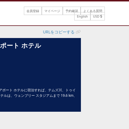
会員登録
マイページ
予約確認
よくある質問
English
USD
URLをコピーする
アポート ホテル
エアポート ホテルに宿泊すれば、テムズ川、トゥイ
ルは、ウェンブリー スタジアムまで 19.6 km、