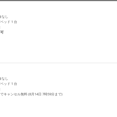
食なし
ベッド 1 台
米
不可
食なし
ベッド 1 台
米
でキャンセル無料 (8月14日 7時59分まで)