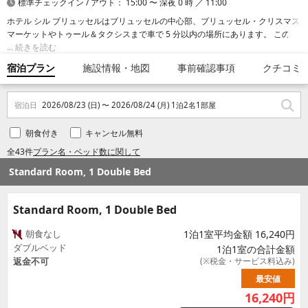
標準チェックイン / アウト： 15:00 〜 深夜 0 時 ／ 11:00
ホテル シル ブリュッセルはブリュッセルの中心部、ブリュッセル・クリスマス
マーケットやトゥール＆タクシスまで車で 5 分以内の場所にあります。 このホ
テルは、ラ グラン プラスまで 2.9 km、欧州連合議会ビルまで 3.5 km の場所に
続きを読む
あります。
宿泊プラン
施設情報・地図
事前確認事項
クチコミ
宿泊日
2026/08/23 (日) 〜 2026/08/24 (月) 1泊2名1部屋
朝食付き
キャンセル無料
全43件
プラン名・ベッド数に関して
Standard Room, 1 Double Bed
Standard Room, 1 Double Bed
朝食なし
1泊1室平均金額 16,240円
ダブルベッド
1泊1室の合計金額
返金不可
(※税金・サービス料込み)
最安値
16,240
円