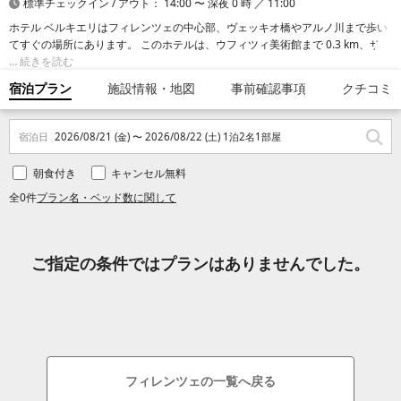
標準チェックイン / アウト： 14:00 〜 深夜 0 時 ／ 11:00
ホテル ベルキエリはフィレンツェの中心部、ヴェッキオ橋やアルノ川まで歩い
てすぐの場所にあります。 このホテルは、ウフィツィ美術館まで 0.3 km、サン
タ マリア ノヴェッラ広場まで 0.6 km の場所にあります。
続きを読む
宿泊プラン
施設情報・地図
事前確認事項
クチコミ
宿泊日
2026/08/21 (金) 〜 2026/08/22 (土) 1泊2名1部屋
朝食付き
キャンセル無料
全0件
プラン名・ベッド数に関して
ご指定の条件ではプランはありませんでした。
フィレンツェの一覧へ戻る