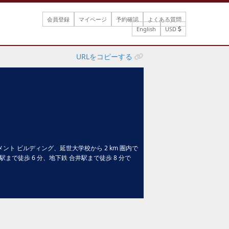
会員登録
マイページ
予約確認
よくある質問
English
USD
URLをコピーする
ト ビルディング、延世大学校から 2 km 圏内で
まで徒歩 6 分、地下鉄 合井駅まで徒歩 8 分で