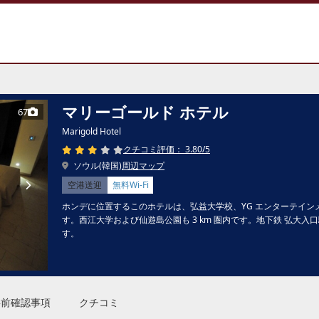
マリーゴールド ホテル
67
Marigold Hotel
クチコミ評価： 3.80/5
ソウル(韓国)
周辺マップ
空港送迎
無料Wi-Fi
ホンデに位置するこのホテルは、弘益大学校、YG エンターテインメン
す。西江大学および仙遊島公園も 3 km 圏内です。地下鉄 弘大入口駅
す。
事前確認事項
クチコミ