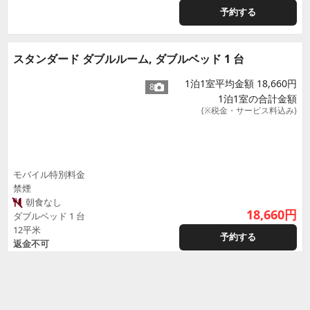
予約する
スタンダード ダブルルーム, ダブルベッド 1 台
1泊1室平均金額 18,660円
8
1泊1室の合計金額
(※税金・サービス料込み)
モバイル特別料金
禁煙
朝食なし
18,660
円
ダブルベッド 1 台
12平米
予約する
返金不可
Double room
禁煙
1泊1室平均金額 18,990円