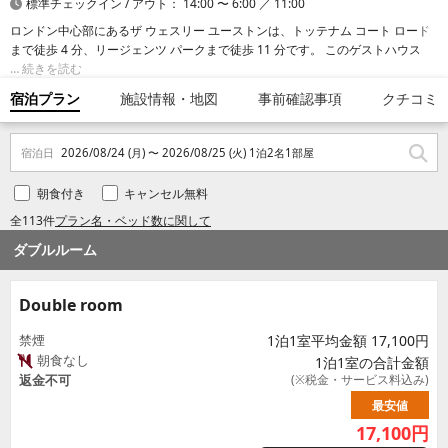
標準チェックイン / アウト： 14:00 〜 6:00 ／ 11:00
ロンドン中心部にあるザ ウェスリー ユーストンは、トッテナム コート ロード
まで徒歩 4 分、リージェンツ パークまで徒歩 11 分です。 このゲストハウス
は、ラッセル スクエアまで 1.1 km、大英博物館まで 2 km の場所にあります。
続きを読む
宿泊プラン
施設情報・地図
事前確認事項
クチコミ
宿泊日
2026/08/24 (月) 〜 2026/08/25 (火) 1泊2名1部屋
朝食付き
キャンセル無料
全113件
プラン名・ベッド数に関して
ダブルルーム
Double room
禁煙
1泊1室平均金額 17,100円
朝食なし
1泊1室の合計金額
返金不可
(※税金・サービス料込み)
最安値
17,100
円