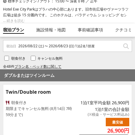
標準チェックイン / アウト： 15:00 〜 深夜 0 時 ／ 正午
Hotel Exe City Parkはプラハの中心部にあります。旧市街広場やヴァーツラフ
広場は徒歩 15 分圏内です。 このホテルは、パラディウム ショッピング センタ
ーまで 0.9 km、プラハの天文時計まで 1.2 km の場所にあります。
続きを読む
宿泊プラン
施設情報・地図
事前確認事項
クチコミ
宿泊日
2026/08/22 (土) 〜 2026/08/23 (日) 1泊2名1部屋
朝食付き
キャンセル無料
全48件
プラン名・ベッド数に関して
ダブルまたはツインルーム
Twin/Double room
朝食付き
1泊1室平均金額 26,900円
期限までキャンセル無料 (8月14日 7時
1泊1室の合計金額
59分まで)
(※税金・サービス料込み)
最安値
26,900
円