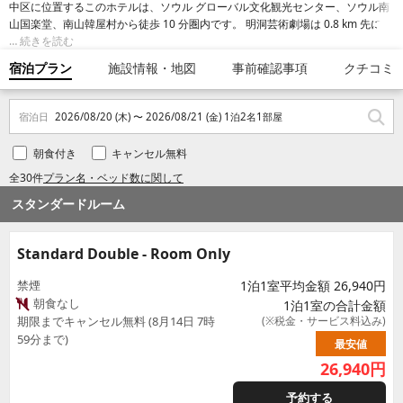
中区に位置するこのホテルは、ソウル グローバル文化観光センター、ソウル南
山国楽堂、南山韓屋村から徒歩 10 分圏内です。 明洞芸術劇場は 0.8 km 先にあ
ります。 地下鉄 忠武路駅まで徒歩 6 分、地下鉄 乙支路 3 街駅まで徒歩 7 分で
続きを読む
す。
宿泊プラン
施設情報・地図
事前確認事項
クチコミ
宿泊日
2026/08/20 (木) 〜 2026/08/21 (金) 1泊2名1部屋
朝食付き
キャンセル無料
全30件
プラン名・ベッド数に関して
スタンダードルーム
Standard Double - Room Only
禁煙
1泊1室平均金額 26,940円
朝食なし
1泊1室の合計金額
期限までキャンセル無料 (8月14日 7時
(※税金・サービス料込み)
59分まで)
最安値
26,940
円
予約する