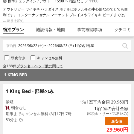
標準チェックイン / アウト： 15:00 〜 指定なし ／ 11:00
アウトリガー ワイキキ パラダイス ホテルはホノルルの中心部なのでとても便
利です。インターナショナル マーケット プレイスやワイキキ ビーチまでは歩
いて 5 分とかかりません。 このホテルは、ロイヤル ハワイアン センターまで
続きを読む
0.9 km、ホノルル動物園まで 1.1 km の場所に位置しています。
宿泊プラン
施設情報・地図
事前確認事項
クチコミ
宿泊日
2026/08/22 (土) 〜 2026/08/23 (日) 1泊2名1部屋
朝食付き
キャンセル無料
全188件
プラン名・ベッド数に関して
1 KING BED
1 King Bed - 部屋のみ
禁煙
1泊1室平均金額 29,960円
朝食なし
1泊1室の合計金額
期限までキャンセル無料 (8月17日 7時
(※税金・サービス料込み)
59分まで)
最安値
29,960
円