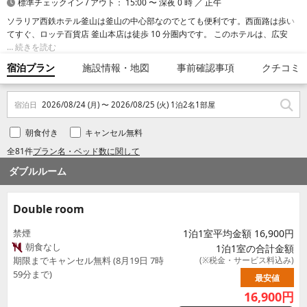
標準チェックイン / アウト： 15:00 〜 深夜 0 時 ／ 正午
ソラリア西鉄ホテル釜山は釜山の中心部なのでとても便利です。西面路は歩い
てすぐ、ロッテ百貨店 釜山本店は徒歩 10 分圏内です。 このホテルは、広安里
ビーチまで 6.6 km、釜山タワーまで 6.9 km の場所に位置しています。
続きを読む
宿泊プラン
施設情報・地図
事前確認事項
クチコミ
宿泊日
2026/08/24 (月) 〜 2026/08/25 (火) 1泊2名1部屋
朝食付き
キャンセル無料
全81件
プラン名・ベッド数に関して
ダブルルーム
Double room
禁煙
1泊1室平均金額 16,900円
朝食なし
1泊1室の合計金額
期限までキャンセル無料 (8月19日 7時
(※税金・サービス料込み)
59分まで)
最安値
16,900
円