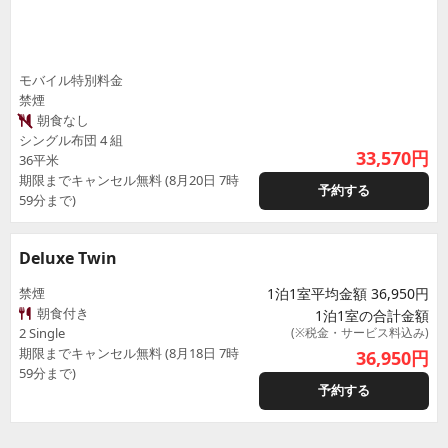
モバイル特別料金
禁煙
朝食なし
シングル布団 4 組
33,570
円
36平米
期限までキャンセル無料 (8月20日 7時
予約する
59分まで)
Deluxe Twin
禁煙
1泊1室平均金額 36,950円
朝食付き
1泊1室の合計金額
2 Single
(※税金・サービス料込み)
期限までキャンセル無料 (8月18日 7時
36,950
円
59分まで)
予約する