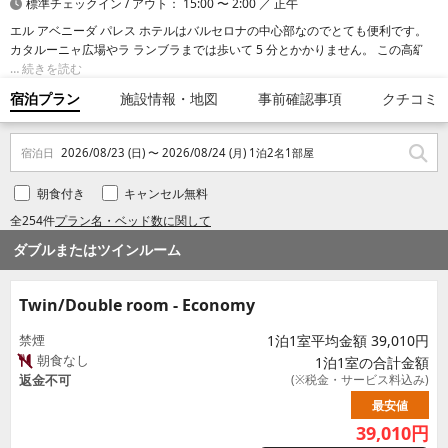
標準チェックイン / アウト： 15:00 〜 2:00 ／ 正午
エル アベニーダ パレス ホテルはバルセロナの中心部なのでとても便利です。
カタルーニャ広場やラ ランブラまでは歩いて 5 分とかかりません。 この高級ホ
テルは、カサ バトリョ(ガウディの建築)まで 0.7 km、バルセロナ大聖堂まで
続きを読む
1.3 km の場所にあります。
宿泊プラン
施設情報・地図
事前確認事項
クチコミ
宿泊日
2026/08/23 (日) 〜 2026/08/24 (月) 1泊2名1部屋
朝食付き
キャンセル無料
全254件
プラン名・ベッド数に関して
ダブルまたはツインルーム
Twin/Double room - Economy
禁煙
1泊1室平均金額 39,010円
朝食なし
1泊1室の合計金額
返金不可
(※税金・サービス料込み)
最安値
39,010
円