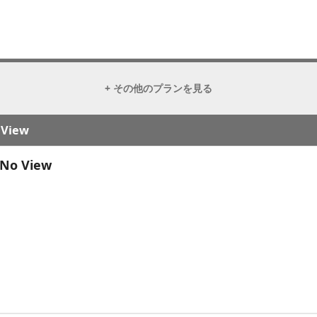
+ その他のプランを見る
 View
 No View