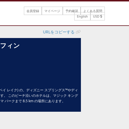
会員登録
マイページ
予約確認
よくある質問
English
USD
URLをコピーする
ルフィン
(ベイ レイク) の、ディズニー スプリングス™やディ
ます。 このビーチ沿いのホテルは、マジック キング
マ パークまで 8.5 km の場所にあります。