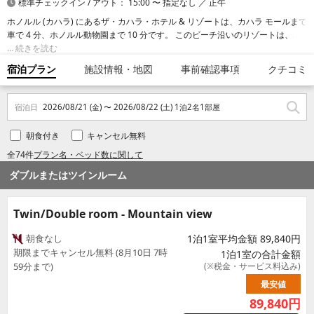
標準チェックイン / アウト： 15:00 〜 指定なし ／ 正午
ホノルル (カハラ) にあるザ・カハラ・ホテル & リゾートは、カハラ モールまで
車で 4 分、ホノルル動物園まで 10 分です。 このビーチ沿いのリゾートは、ダ
イヤモンドヘッドまで 4.9 km、ワイキキ ビーチまで 6 km の場所にあります。
続きを読む
宿泊プラン
施設情報・地図
事前確認事項
クチコミ
宿泊日
2026/08/21 (金) 〜 2026/08/22 (土) 1泊2名1部屋
朝食付き
キャンセル無料
全74件
プラン名・ベッド数に関して
ダブルまたはツインルーム
Twin/Double room - Mountain view
朝食なし
1泊1室平均金額 89,840円
期限までキャンセル無料 (8月10日 7時
1泊1室の合計金額
59分まで)
(※税金・サービス料込み)
最安値
89,840
円