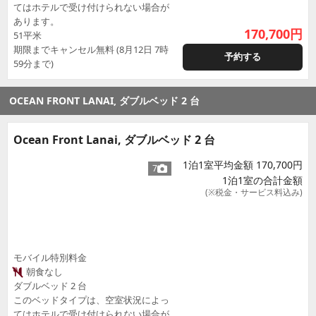
てはホテルで受け付けられない場合が
あります。
170,700
円
51平米
期限までキャンセル無料 (8月12日 7時
予約する
59分まで)
OCEAN FRONT LANAI, ダブルベッド 2 台
Ocean Front Lanai, ダブルベッド 2 台
1泊1室平均金額 170,700円
7
1泊1室の合計金額
(※税金・サービス料込み)
モバイル特別料金
朝食なし
ダブルベッド 2 台
このベッドタイプは、空室状況によっ
てはホテルで受け付けられない場合が