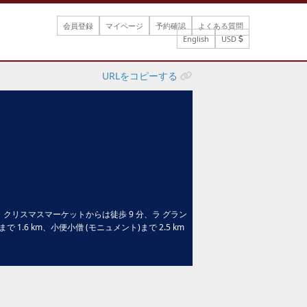
会員登録
マイページ
予約確認
よくある質問
English
USD
URLをコピーする
クリスマスマーケットからは徒歩 9 分、ラ グラン
.6 km、小便小僧 (モニュメント)まで 2.5 km