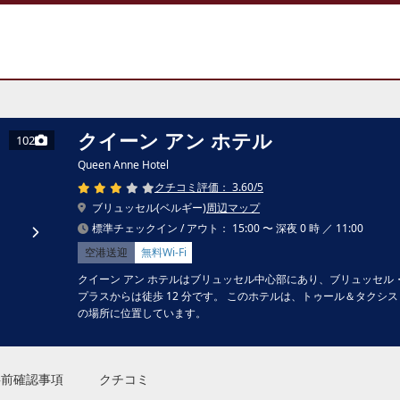
クイーン アン ホテル
102
Queen Anne Hotel
クチコミ評価： 3.60/5
ブリュッセル(ベルギー)
周辺マップ
標準チェックイン / アウト： 15:00 〜 深夜 0 時 ／ 11:00
空港送迎
無料Wi-Fi
クイーン アン ホテルはブリュッセル中心部にあり、ブリュッセル・
プラスからは徒歩 12 分です。 このホテルは、トゥール＆タクシスまで 1
の場所に位置しています。
事前確認事項
クチコミ