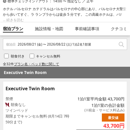
標準チェックイン / アウト： 14:00 〜 指定なし ／ 正午
ホテル バルセロナ カテドラルはバルセロナの中心部にあり、バルセロナ大聖堂
から歩いてすぐ、ラ ランブラからは徒歩 5 分です。 この高級ホテルは、バルセ
ロネータ ビーチまで 2 km、プエルト デ バルセロナまで 2.8 km の場所にあり
続きを読む
ます。
宿泊プラン
施設情報・地図
事前確認事項
クチコミ
宿泊日
2026/08/21 (金) 〜 2026/08/22 (土) 1泊2名1部屋
朝食付き
キャンセル無料
全32件
プラン名・ベッド数に関して
Executive Twin Room
Executive Twin Room
禁煙
1泊1室平均金額 43,700円
朝食なし
1泊1室の合計金額
ツインベッド
(※税金・サービス料込み)
期限までキャンセル無料 (8月14日 7時
最安値
59分まで)
43,700
円