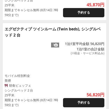
シングルベッド 2 台
45,870
円
25平米
期限までキャンセル無料 (8月14日 7時
予約する
59分まで)
エグゼクティブ ツインルーム (Twin beds), シングルベ
ッド 2 台
1泊1室平均金額 56,820円
7
1泊1室の合計金額
(※税金・サービス料込み)
モバイル特別料金
禁煙
朝食ビュッフェ
シングルベッド 2 台
56,820
円
25平米
期限までキャンセル無料 (8月14日 7時
予約する
59分まで)