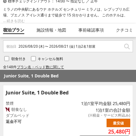
標準チェックイン / アウト： 14:00 〜 指定なし ／ 正午
ミラノの中央駅にあるウナ ホテルズ センチュリー ミラノは、レプッブリカ広
場、ブエノス アイレス通りまで徒歩で 15 分かかりません。 このホテルは、ヴ
ィットリオ エマヌエーレ 2 世のガッレリアまで 2.5 km、ドゥオーモ広場まで
続きを読む
2.7 km の場所にあります。
宿泊プラン
施設情報・地図
事前確認事項
クチコミ
宿泊日
2026/08/20 (木) 〜 2026/08/21 (金) 1泊2名1部屋
朝食付き
キャンセル無料
全148件
プラン名・ベッド数に関して
Junior Suite, 1 Double Bed
Junior Suite, 1 Double Bed
禁煙
1泊1室平均金額 25,480円
朝食なし
1泊1室の合計金額
ダブルベッド
(※税金・サービス料込み)
返金不可
最安値
25,480
円