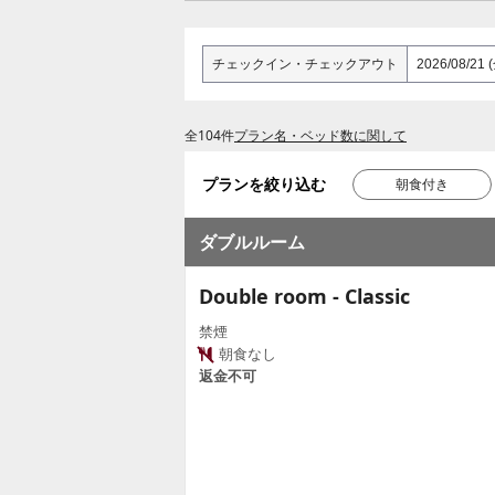
チェックイン
・
チェックアウト
全104件
プラン名・ベッド数に関して
プランを絞り込む
朝食付き
ダブルルーム
Double room - Classic
禁煙
朝食なし
返金不可