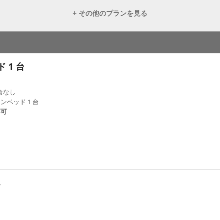
+ その他のプランを見る
 1 台
食なし
ンベッド 1 台
不可
み