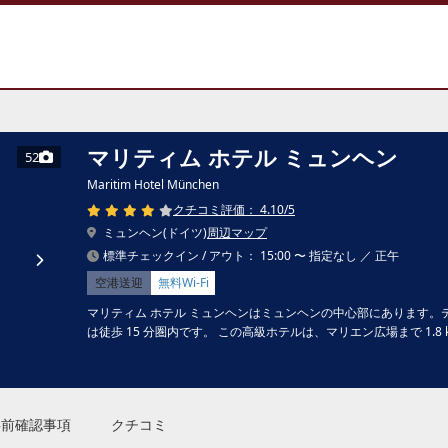
マリティム ホテル ミュンヘン
52
Maritim Hotel München
クチコミ評価： 4.10/5
ミュンヘン(ドイツ)
周辺マップ
標準チェックイン / アウト： 15:00 〜 指定なし ／ 正午
空港送迎
無料Wi-Fi
マリティム ホテル ミュンヘンはミュンヘンの中心部にあります。テ
は徒歩 15 分圏内です。 この高級ホテルは、マリエン広場まで 1.8 k
事前確認事項
クチコミ