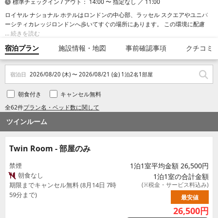
標準チェックイン / アウト： 14:00 〜 指定なし ／ 11:00
ロイヤル ナショナル ホテルはロンドンの中心部、ラッセル スクエアやユニバ
ーシティカレッジロンドンへ歩いてすぐの場所にあります。 この環境に配慮し
たホテルは、大英博物館まで 0.7 km、トッテナム コート ロードまで 0.8 km で
続きを読む
す。
宿泊プラン
施設情報・地図
事前確認事項
クチコミ
宿泊日
2026/08/20 (木) 〜 2026/08/21 (金) 1泊2名1部屋
朝食付き
キャンセル無料
全62件
プラン名・ベッド数に関して
ツインルーム
Twin Room - 部屋のみ
禁煙
1泊1室平均金額 26,500円
朝食なし
1泊1室の合計金額
期限までキャンセル無料 (8月14日 7時
(※税金・サービス料込み)
59分まで)
最安値
26,500
円