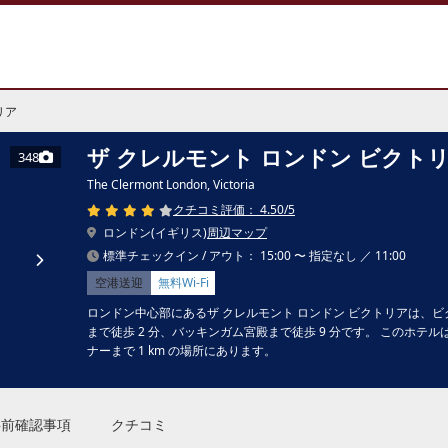
リア
ザ クレルモント ロンドン ビクト
348
The Clermont London, Victoria
クチコミ評価： 4.50/5
ロンドン(イギリス)
周辺マップ
標準チェックイン / アウト： 15:00 〜 指定なし ／ 11:00
空港送迎
無料Wi-Fi
ロンドン中心部にあるザ クレルモント ロンドン ビクトリアは、ビ
まで徒歩 2 分、バッキンガム宮殿まで徒歩 9 分です。 このホテルは
ナーまで 1 km の場所にあります。
事前確認事項
クチコミ