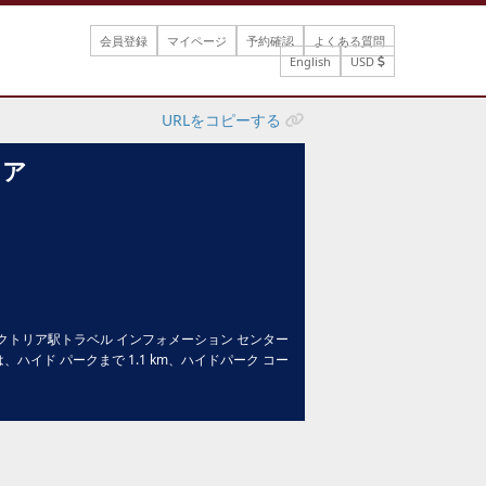
会員登録
マイページ
予約確認
よくある質問
English
USD
URLをコピーする
リア
クトリア駅トラベル インフォメーション センター
、ハイド パークまで 1.1 km、ハイドパーク コー