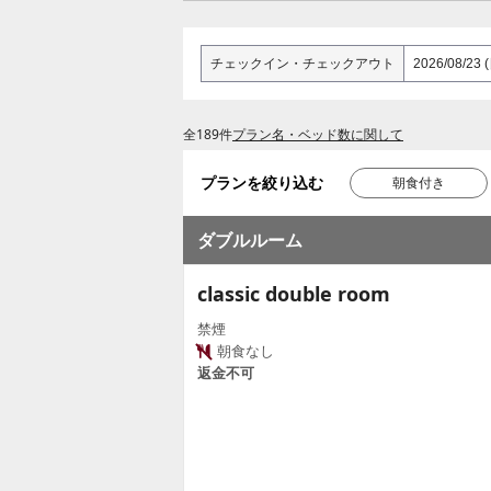
チェックイン
・
チェックアウト
全189件
プラン名・ベッド数に関して
プランを絞り込む
朝食付き
ダブルルーム
classic double room
禁煙
朝食なし
返金不可