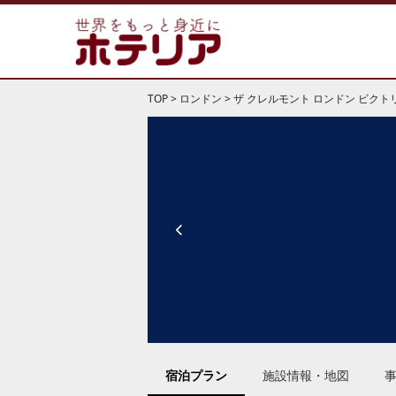
TOP
>
ロンドン
>
ザ クレルモント ロンドン ビクト
宿泊プラン
施設情報・地図