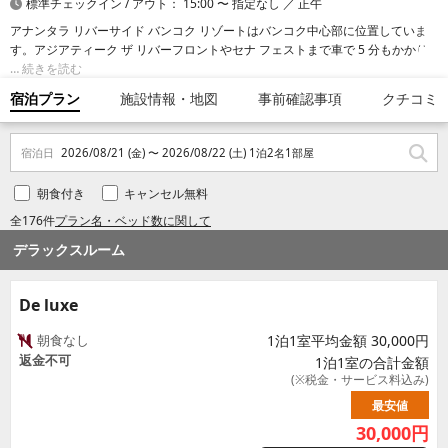
標準チェックイン / アウト： 15:00 〜 指定なし ／ 正午
アナンタラ リバーサイド バンコク リゾートはバンコク中心部に位置していま
す。アジアティーク ザ リバーフロントやセナ フェストまで車で 5 分もかかり
ません。 この高級ホテルは、アイコンサイアムまで 3.6 km、ワット ポーまで 6
続きを読む
km の場所にあります。
宿泊プラン
施設情報・地図
事前確認事項
クチコミ
宿泊日
2026/08/21 (金) 〜 2026/08/22 (土) 1泊2名1部屋
朝食付き
キャンセル無料
全176件
プラン名・ベッド数に関して
デラックスルーム
De luxe
朝食なし
1泊1室平均金額 30,000円
返金不可
1泊1室の合計金額
(※税金・サービス料込み)
最安値
30,000
円