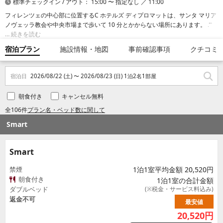
標準チェックイン / アウト： 15:00 〜 指定なし ／ 11:00
フィレンツェの中心部に位置するC ホテルズ ディプロマットは、サンタ マリア
ノヴェッラ教会や中央市場まで歩いて 10 分とかからない場所にあります。 こ
のホテルは、サンタ マリア ノヴェッラ広場まで 0.5 km、聖マリア・デル・フ
続きを読む
ィオーレ大聖堂まで 1 km の場所にあります。
宿泊プラン
施設情報・地図
事前確認事項
クチコミ
宿泊日
2026/08/22 (土) 〜 2026/08/23 (日) 1泊2名1部屋
朝食付き
キャンセル無料
全106件
プラン名・ベッド数に関して
Smart
Smart
禁煙
1泊1室平均金額 20,520円
朝食付き
1泊1室の合計金額
ダブルベッド
(※税金・サービス料込み)
返金不可
最安値
20,520
円