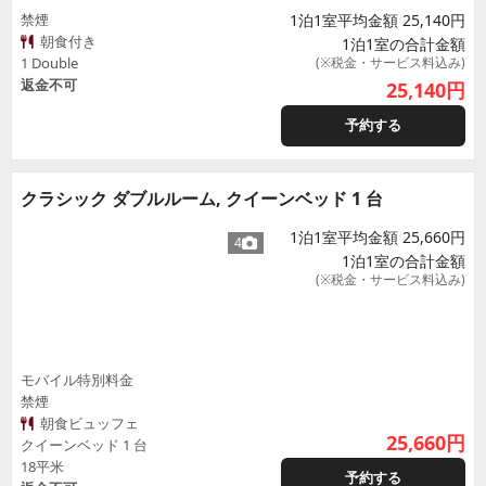
禁煙
1泊1室平均金額 25,140円
朝食付き
1泊1室の合計金額
1 Double
(※税金・サービス料込み)
返金不可
25,140
円
予約する
クラシック ダブルルーム, クイーンベッド 1 台
1泊1室平均金額 25,660円
4
1泊1室の合計金額
(※税金・サービス料込み)
モバイル特別料金
禁煙
朝食ビュッフェ
25,660
円
クイーンベッド 1 台
18平米
予約する