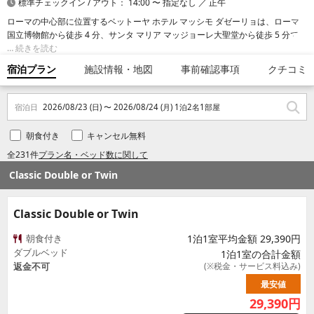
標準チェックイン / アウト： 14:00 〜 指定なし ／ 正午
ローマの中心部に位置するベットーヤ ホテル マッシモ ダゼーリョは、ローマ
国立博物館から徒歩 4 分、サンタ マリア マッジョーレ大聖堂から徒歩 5 分で
す。 このファミリー向けホテルは、フォーラム ローマまで 1.2 km、コロッセ
続きを読む
オまで 1.6 km の場所にあります。
宿泊プラン
施設情報・地図
事前確認事項
クチコミ
宿泊日
2026/08/23 (日) 〜 2026/08/24 (月) 1泊2名1部屋
朝食付き
キャンセル無料
全231件
プラン名・ベッド数に関して
Classic Double or Twin
Classic Double or Twin
朝食付き
1泊1室平均金額 29,390円
ダブルベッド
1泊1室の合計金額
返金不可
(※税金・サービス料込み)
最安値
29,390
円