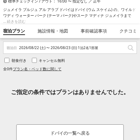
標準チェックイン / アウト： 16:00 〜 指定なし ／ 正午
ジュメイラ ブルジュ アル アラブ ドバイはドバイ (ウム スケイム) の、ワイルド
ワディ ウォーター パーク (テーマ パーク)やスーク マディナ ジュメイラまで車
で 5 分の場所にあります。 このビーチ沿いのホテルは、エミレーツ モール (シ
続きを読む
ョッピング)まで 4.2 km、ドバイ モールまで 15.4 km の場所にあります。
宿泊プラン
施設情報・地図
事前確認事項
クチコミ
宿泊日
2026/08/22 (土) 〜 2026/08/23 (日) 1泊2名1部屋
朝食付き
キャンセル無料
全0件
プラン名・ベッド数に関して
ご指定の条件ではプランはありませんでした。
ドバイの一覧へ戻る