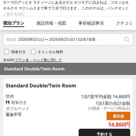
ローマのアッピオ ラティーノにあるホテル キリキアに泊まれば、コロッセオ、
キルクス マクシムスまで車で 5 分で行けます。 このホテルは、パンテオンまで
4.6 km、スペイン階段まで 5.2 km の場所にあります。
続きを読む
宿泊プラン
施設情報・地図
事前確認事項
クチコミ
宿泊日
2026/08/22 (土) 〜 2026/08/23 (日) 1泊2名1部屋
朝食付き
キャンセル無料
全44件
プラン名・ベッド数に関して
Standard Double/Twin Room
Standard Double/Twin Room
禁煙
1泊1室平均金額 14,860円
朝食付き
1泊1室の合計金額
ダブルベッド
(※税金・サービス料込み)
返金不可
最安値
14,860
円
予約する