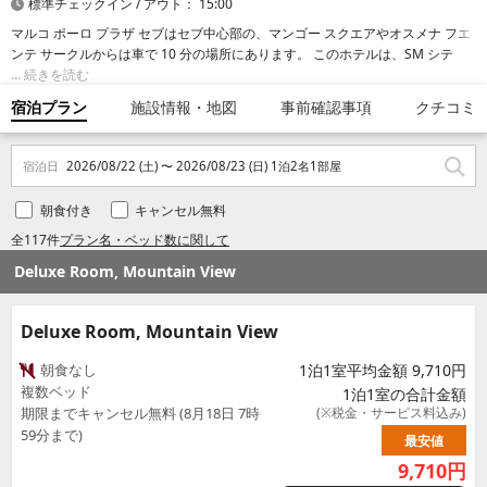
標準チェックイン / アウト： 15:00
マルコ ポーロ プラザ セブはセブ中心部の、マンゴー スクエアやオスメナ フエ
ンテ サークルからは車で 10 分の場所にあります。 このホテルは、SM シティ
セブまで 4.6 km、セブ遺産記念碑まで 5.6 km の場所に位置しています。
続きを読む
宿泊プラン
施設情報・地図
事前確認事項
クチコミ
宿泊日
2026/08/22 (土) 〜 2026/08/23 (日) 1泊2名1部屋
朝食付き
キャンセル無料
全117件
プラン名・ベッド数に関して
Deluxe Room, Mountain View
Deluxe Room, Mountain View
朝食なし
1泊1室平均金額 9,710円
複数ベッド
1泊1室の合計金額
期限までキャンセル無料 (8月18日 7時
(※税金・サービス料込み)
59分まで)
最安値
9,710
円