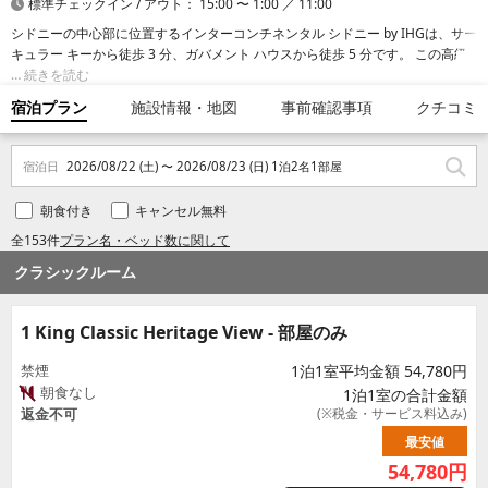
標準チェックイン / アウト： 15:00 〜 1:00 ／ 11:00
シドニーの中心部に位置するインターコンチネンタル シドニー by IHGは、サー
キュラー キーから徒歩 3 分、ガバメント ハウスから徒歩 5 分です。 この高級
ホテルは、シドニー オペラハウスまで 0.6 km、シドニータワーアイまで 1.1
続きを読む
km の場所にあります。
宿泊プラン
施設情報・地図
事前確認事項
クチコミ
宿泊日
2026/08/22 (土) 〜 2026/08/23 (日) 1泊2名1部屋
朝食付き
キャンセル無料
全153件
プラン名・ベッド数に関して
クラシックルーム
1 King Classic Heritage View - 部屋のみ
禁煙
1泊1室平均金額 54,780円
朝食なし
1泊1室の合計金額
返金不可
(※税金・サービス料込み)
最安値
54,780
円