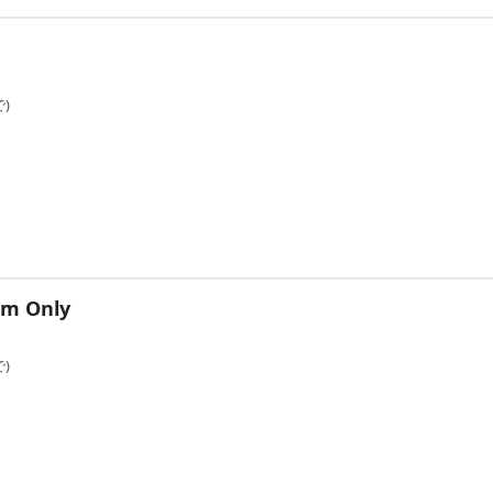
)
om Only
)