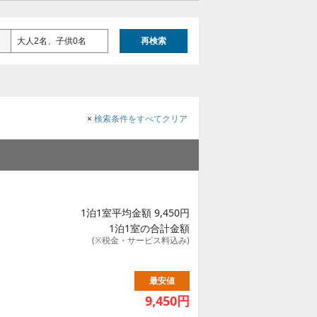
大人2名、子供0名
再検索
×
検索条件をすべてクリア
1泊1室平均金額 9,450円
1泊1室の合計金額
(※税金・サービス料込み)
最安値
9,450
円