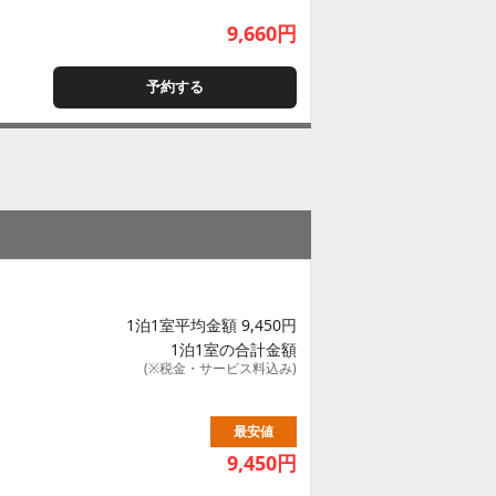
9,660
円
予約する
1泊1室平均金額 9,450円
1泊1室の合計金額
(※税金・サービス料込み)
最安値
9,450
円