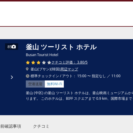
釜山 ツーリスト ホテル
85
Busan Tourist Hotel
クチコミ評価： 3.80/5
釜山(プサン)(韓国)
周辺マップ
標準チェックイン / アウト： 15:00 〜 指定なし ／ 11:00
空港送迎
無料Wi-Fi
釜山 (中区) の釜山 ツーリスト ホテルは、釜山映画ミュージアム
ります。 このホテルは、BIFF スクエアまで 0.9 km、国際市場まで
事前確認事項
クチコミ