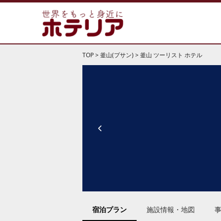
TOP
>
釜山(プサン)
>
釜山 ツーリスト ホテル
宿泊プラン
施設情報・地図