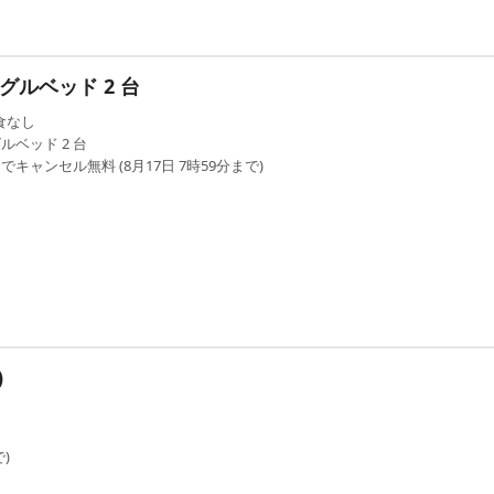
グルベッド 2 台
食なし
ルベッド 2 台
でキャンセル無料 (8月17日 7時59分まで)
)
)