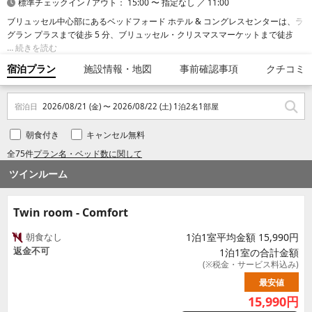
標準チェックイン / アウト： 15:00 〜 指定なし ／ 11:00
ブリュッセル中心部にあるベッドフォード ホテル & コングレスセンターは、ラ
グラン プラスまで徒歩 5 分、ブリュッセル・クリスマスマーケットまで徒歩
13 分です。 このホテルは、ルイーズ通りまで 1.6 km、トゥール＆タクシスま
続きを読む
で 3.3 km の場所にあります。
宿泊プラン
施設情報・地図
事前確認事項
クチコミ
宿泊日
2026/08/21 (金) 〜 2026/08/22 (土) 1泊2名1部屋
朝食付き
キャンセル無料
全75件
プラン名・ベッド数に関して
ツインルーム
Twin room - Comfort
朝食なし
1泊1室平均金額 15,990円
返金不可
1泊1室の合計金額
(※税金・サービス料込み)
最安値
15,990
円