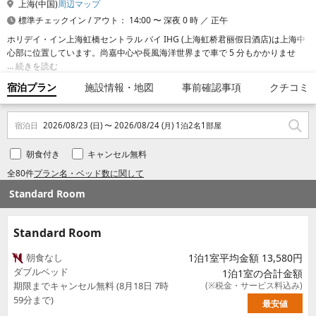
上海(中国)
周辺マップ
標準チェックイン / アウト： 14:00 〜 深夜 0 時 ／ 正午
ホリデイ・イン上海虹橋セントラル バイ IHG (上海虹桥君丽假日酒店)は上海中
心部に位置しています。尚嘉中心や長風海洋世界まで車で 5 分もかかりませ
ん。 この高級ホテルは、上海跨国采购会展中心まで 3.1 km、静安寺まで 4.1
続きを読む
km の場所にあります。
宿泊プラン
施設情報・地図
事前確認事項
クチコミ
宿泊日
2026/08/23 (日) 〜 2026/08/24 (月) 1泊2名1部屋
朝食付き
キャンセル無料
全80件
プラン名・ベッド数に関して
Standard Room
Standard Room
朝食なし
1泊1室平均金額 13,580円
ダブルベッド
1泊1室の合計金額
期限までキャンセル無料 (8月18日 7時
(※税金・サービス料込み)
59分まで)
最安値