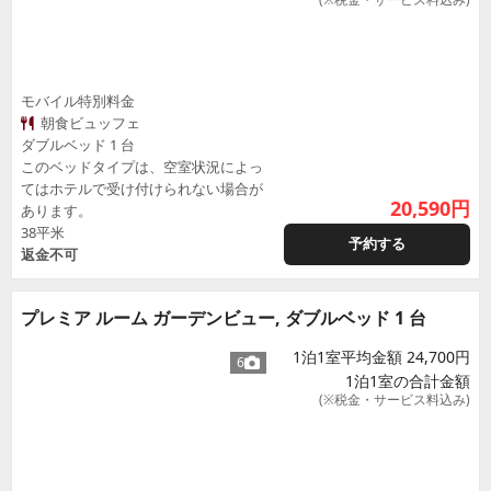
モバイル特別料金
朝食ビュッフェ
ダブルベッド 1 台
このベッドタイプは、空室状況によっ
てはホテルで受け付けられない場合が
20,590
円
あります。
38平米
予約する
返金不可
プレミア ルーム ガーデンビュー, ダブルベッド 1 台
1泊1室平均金額 24,700円
6
1泊1室の合計金額
(※税金・サービス料込み)