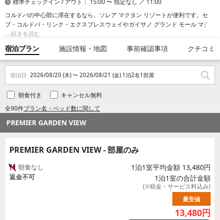
標準チェックイン / アウト： 15:00 〜 指定なし ／ 11:00
コルドバの中心部に滞在するなら、ソレア マクタン リゾートが便利です。セ
ブ・コルドバ・リンク・エクスプレスウェイやガイサノ グランド モール マク
タンまで車で 10 分です。 このビーチ沿いのホテルは、SM シティ セブまで
続きを読む
15.1 km、アラヤ センターまで 17.7 km です。
宿泊プラン
施設情報・地図
事前確認事項
クチコミ
宿泊日
2026/08/20 (木) 〜 2026/08/21 (金) 1泊2名1部屋
朝食付き
キャンセル無料
全90件
プラン名・ベッド数に関して
PREMIER GARDEN VIEW
PREMIER GARDEN VIEW - 部屋のみ
朝食なし
1泊1室平均金額 13,480円
返金不可
1泊1室の合計金額
(※税金・サービス料込み)
最安値
13,480
円