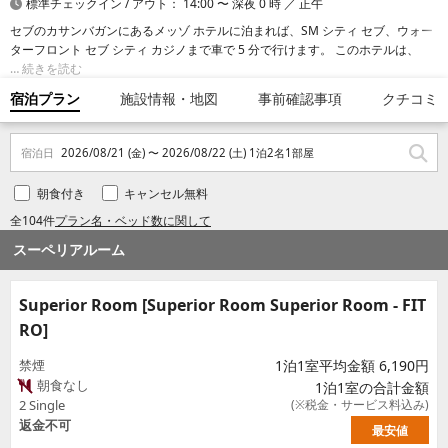
標準チェックイン / アウト： 14:00 〜 深夜 0 時 ／ 正午
セブのカサンバガンにあるメッゾ ホテルに泊まれば、SM シティ セブ、ウォー
ターフロント セブ シティ カジノまで車で 5 分で行けます。 このホテルは、ア
ラヤ センターまで 1.2 km、マゼラン クロスまで 4.8 km の場所にあります。
続きを読む
宿泊プラン
施設情報・地図
事前確認事項
クチコミ
宿泊日
2026/08/21 (金) 〜 2026/08/22 (土) 1泊2名1部屋
朝食付き
キャンセル無料
全104件
プラン名・ベッド数に関して
スーペリアルーム
Superior Room [Superior Room Superior Room - FIT
RO]
禁煙
1泊1室平均金額 6,190円
朝食なし
1泊1室の合計金額
2 Single
(※税金・サービス料込み)
返金不可
最安値