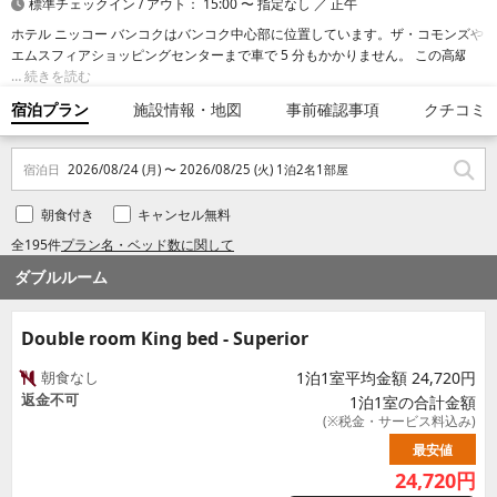
標準チェックイン / アウト： 15:00 〜 指定なし ／ 正午
ホテル ニッコー バンコクはバンコク中心部に位置しています。ザ・コモンズや
エムスフィアショッピングセンターまで車で 5 分もかかりません。 この高級ホ
テルは、ターミナル 21 ショッピングモールまで 4.5 km、バムルンラード病院
続きを読む
まで 4.8 km の場所にあります。
宿泊プラン
施設情報・地図
事前確認事項
クチコミ
宿泊日
2026/08/24 (月) 〜 2026/08/25 (火) 1泊2名1部屋
朝食付き
キャンセル無料
全195件
プラン名・ベッド数に関して
ダブルルーム
Double room King bed - Superior
朝食なし
1泊1室平均金額 24,720円
返金不可
1泊1室の合計金額
(※税金・サービス料込み)
最安値
24,720
円