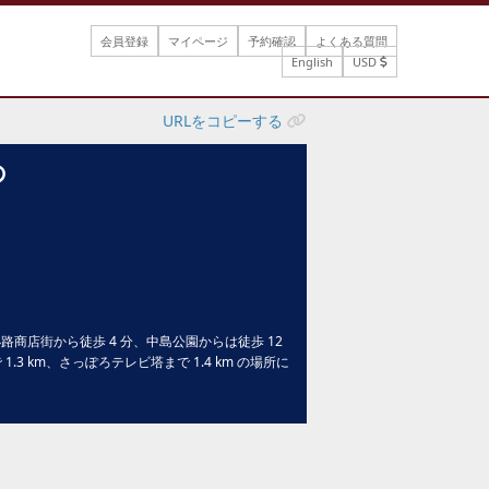
会員登録
マイページ
予約確認
よくある質問
English
USD
URLをコピーする
の
路商店街から徒歩 4 分、中島公園からは徒歩 12
 km、さっぽろテレビ塔まで 1.4 km の場所に