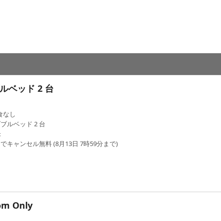
ルベッド 2 台
食なし
ブルベッド 2 台
米
でキャンセル無料 (8月13日 7時59分まで)
om Only