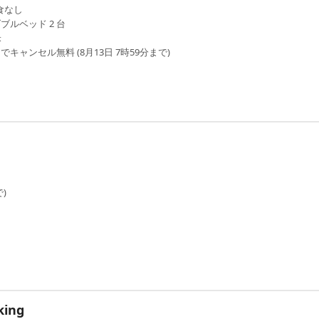
食なし
ブルベッド 2 台
米
でキャンセル無料 (8月13日 7時59分まで)
)
king