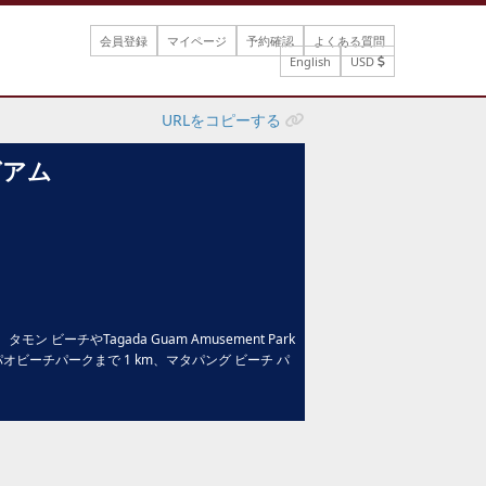
会員登録
マイページ
予約確認
よくある質問
English
USD
URLをコピーする
グアム
ーチやTagada Guam Amusement Park
オビーチパークまで 1 km、マタパング ビーチ パ