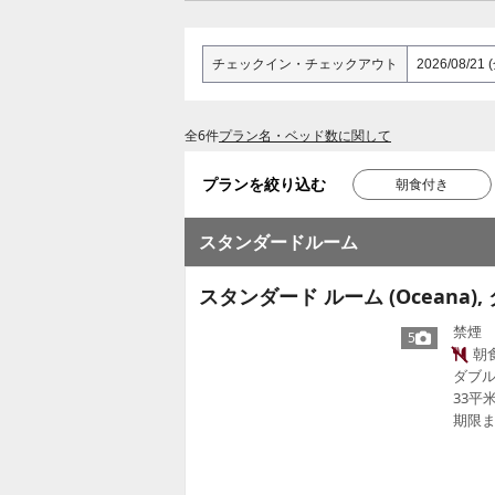
チェックイン
・
チェックアウト
全6件
プラン名・ベッド数に関して
プランを絞り込む
朝食付き
スタンダードルーム
スタンダード ルーム (Oceana),
禁煙
5
朝
ダブル
33平
期限ま