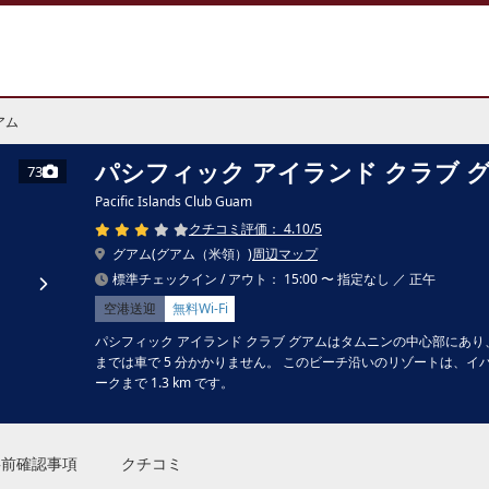
アム
パシフィック アイランド クラブ 
73
Pacific Islands Club Guam
クチコミ評価： 4.10/5
グアム(グアム（米領）)
周辺マップ
標準チェックイン / アウト： 15:00 〜 指定なし ／ 正午
空港送迎
無料Wi-Fi
パシフィック アイランド クラブ グアムはタムニンの中心部にあり、タモン ビ
までは車で 5 分かかりません。 このビーチ沿いのリゾートは、イパ
ークまで 1.3 km です。
事前確認事項
クチコミ