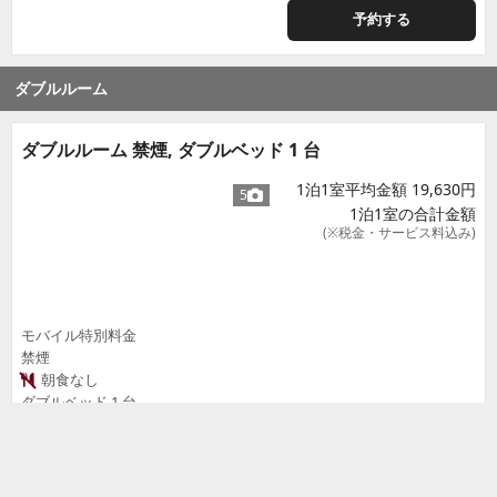
予約する
ダブルルーム
ダブルルーム 禁煙, ダブルベッド 1 台
1泊1室平均金額 19,630円
5
1泊1室の合計金額
(※税金・サービス料込み)
モバイル特別料金
禁煙
朝食なし
ダブルベッド 1 台
19,630
円
16平米
期限までキャンセル無料 (8月14日 7時
予約する
59分まで)