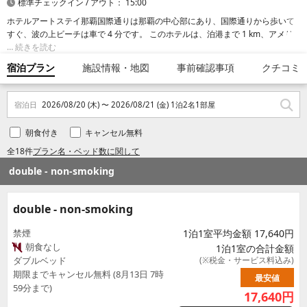
標準チェックイン / アウト： 15:00
ホテルアートステイ那覇国際通りは那覇の中心部にあり、国際通りから歩いて
すぐ、波の上ビーチは車で 4 分です。 このホテルは、泊港まで 1 km、アメリ
カンビレッジまで 15.5 km の場所にあります。
続きを読む
宿泊プラン
施設情報・地図
事前確認事項
クチコミ
宿泊日
2026/08/20 (木) 〜 2026/08/21 (金) 1泊2名1部屋
朝食付き
キャンセル無料
全18件
プラン名・ベッド数に関して
double - non-smoking
double - non-smoking
禁煙
1泊1室平均金額 17,640円
朝食なし
1泊1室の合計金額
ダブルベッド
(※税金・サービス料込み)
期限までキャンセル無料 (8月13日 7時
最安値
59分まで)
17,640
円